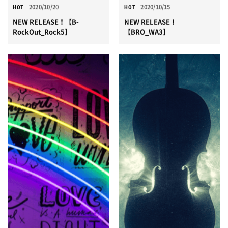
2020/10/20
2020/10/15
HOT
HOT
NEW RELEASE！【B-
NEW RELEASE！
RockOut_Rock5】
【BRO_WA3】