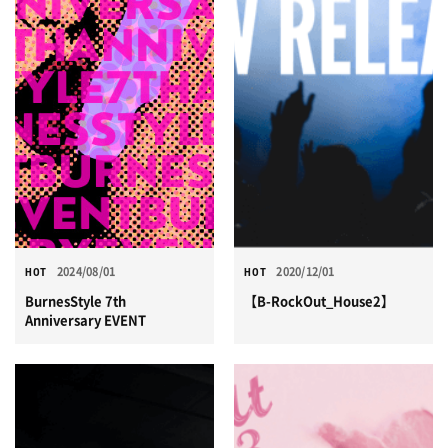
2024/08/01
2020/12/01
HOT
HOT
BurnesStyle 7th
【B-RockOut_House2】
Anniversary EVENT