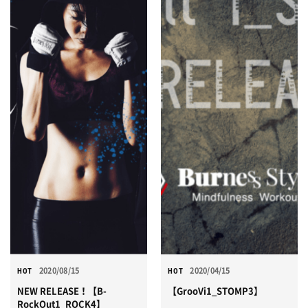
2020/08/15
2020/04/15
HOT
HOT
NEW RELEASE！【B-
【GrooVi1_STOMP3】
RockOut1_ROCK4】