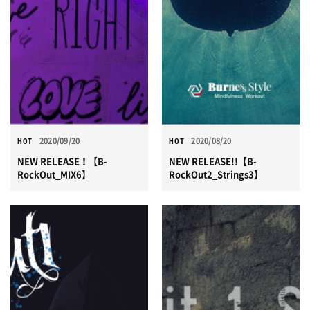
2020/09/20
2020/08/20
HOT
HOT
NEW RELEASE！【B-
NEW RELEASE!!【B-
RockOut_MIX6】
RockOut2_Strings3】