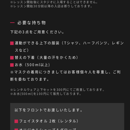
レッスン開始後にスタジオに入場することはできません。
レッスン開始30分前以降の入店は断りしております。
必要な持ち物
下記の3点をご用意ください。
運動ができる上下の服装（Tシャツ、ハーフパンツ、レギン
スなど）
替えの下着（大量の汗をかくため）
お水（500ml以上)
※マスクの着用につきましてはお客様個々人を尊重し、ご判
断を委ねております。
レンタルウェア上下セットを300円にてご用意しております。
お水(500ml)を100円にて販売しております。
以下をフロントでお渡しいたします。
フェイスタオル 2枚（レンタル）