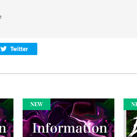
e
NEW
N