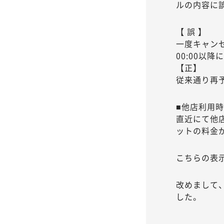
ルの内容に
【 誤 】
一度キャン
00:00以
【正】
従来通り再
■他店利用
直近にて他
ットの料金
こちらの表
改めまして
した。