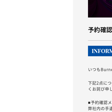
予約確
INFOR
いつもBur
下記2点に
くお詫び申
■予約確認
弊社内の手違