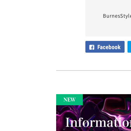
BurnesStyl
NEW