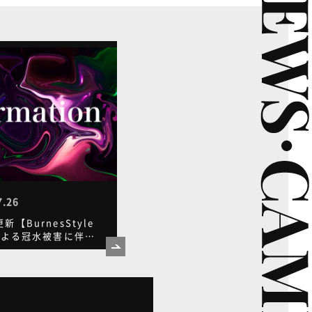
7.26
8更新【BurnesStyle
による冠水被害に伴う
知らせ