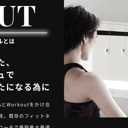
UT
ルとは
た、
ュで
たになる為に
essとWorkoutをかけ合
発。既存のフィットネ
ローチで最短最大最適