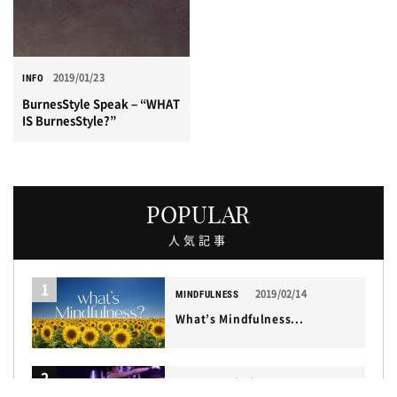
2019/01/23
INFO
BurnesStyle Speak – “WHAT
IS BurnesStyle?”
POPULAR
人気記事
1
2019/02/14
MINDFULNESS
What’s Mindfulness...
2
2021/05/15
DIET