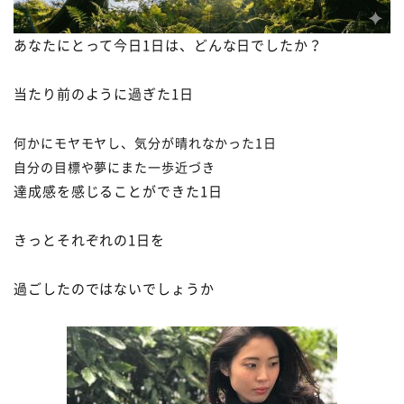
あなたにとって今日
1
日は、どんな日でしたか？
当たり前のように過ぎた
1
日
何かにモヤモヤし、気分が晴れなかった
1
日
自分の目標や夢にまた一歩近づき
達成感を感じることができた
1
日
きっとそれぞれの
1
日を
過ごしたのではないでしょうか