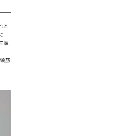
れと
に
三頭
三頭筋