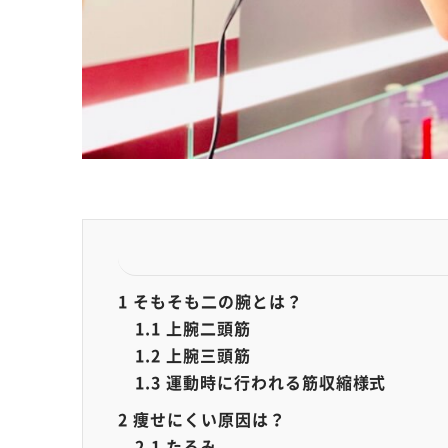
1
そもそも二の腕とは？
1.1
上腕二頭筋
1.2
上腕三頭筋
1.3
運動時に行われる筋収縮様式
2
痩せにくい原因は？
2.1
たるみ